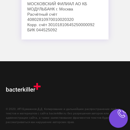
МОСКОВСКИЙ ФИЛИАЛ АО КБ
МОДУЛЬБАНК г. Москва
Расчётный счёт
40802810970010020320
Корр. счёт 30101810645250000092
БИК 044525092
© 2020, ИП Бумажнов Д.Д. Копирование и дальнейшее распространение любых
текстов и материалов с сайта bacterkiller.ru без разрешения авторов или
администрации сайта, а также заимствование фрагментов текстов будет
рассматриваться как нарушение авторских прав.