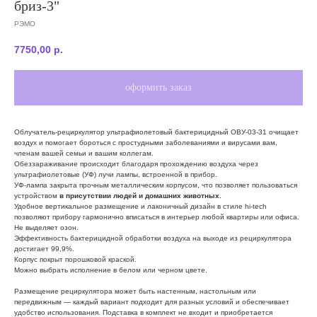
бриз-3"
РЭМО
7750,00
р.
оформить заказ
Облучатель-рециркулятор ультрафиолетовый бактерицидный ОВУ-03-31 очищает
воздух и помогает бороться с простудными заболеваниями и вирусами вам,
членам вашей семьи и вашим коллегам.
Обеззараживание происходит благодаря прохождению воздуха через
ультрафиолетовые (УФ) лучи лампы, встроенной в прибор.
УФ-лампа закрыта прочным металлическим корпусом, что позволяет пользоваться
устройством
в присутствии людей и домашних животных.
Удобное вертикальное размещение и лаконичный дизайн в стиле hi-tech
позволяют прибору гармонично вписаться в интерьер любой квартиры или офиса.
Не выделяет озон.
Эффективность бактерицидной обработки воздуха на выходе из рециркулятора
достигает 99,9%.
Корпус покрыт порошковой краской.
Можно выбрать исполнение в белом или черном цвете.
Размещение рециркулятора может быть настенным, настольным или
передвижным — каждый вариант подходит для разных условий и обеспечивает
удобство использования. Подставка в комплект не входит и приобретается